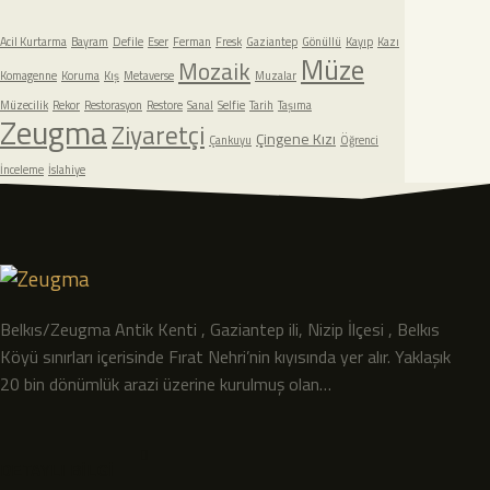
Acil Kurtarma
Bayram
Defile
Eser
Ferman
Fresk
Gaziantep
Gönüllü
Kayıp
Kazı
Müze
Mozaik
Komagenne
Koruma
Kış
Metaverse
Muzalar
Müzecilik
Rekor
Restorasyon
Restore
Sanal
Selfie
Tarih
Taşıma
Zeugma
Ziyaretçi
Çingene Kızı
Çankuyu
Öğrenci
İnceleme
İslahiye
Belkıs/Zeugma Antik Kenti , Gaziantep ili, Nizip İlçesi , Belkıs
Köyü sınırları içerisinde Fırat Nehri’nin kıyısında yer alır. Yaklaşık
20 bin dönümlük arazi üzerine kurulmuş olan…
DETAYLI BİLGİ