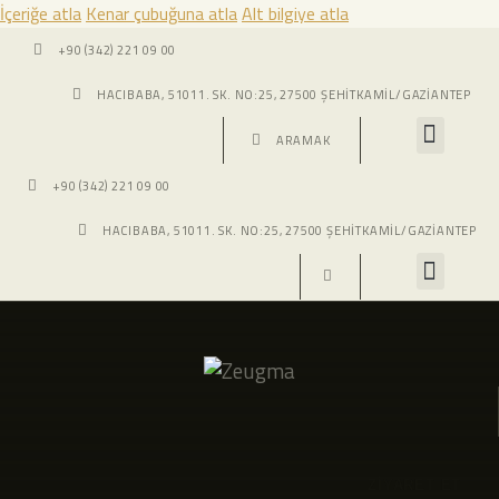
İçeriğe atla
Kenar çubuğuna atla
Alt bilgiye atla
+90 (342) 221 09 00
HACIBABA, 51011. SK. NO:25, 27500 ŞEHITKAMIL/GAZIANTEP
+90 (342) 221 09 00
HACIBABA, 51011. SK. NO:25, 27500 ŞEHITKAMIL/GAZIANTEP
ZİYARET ET