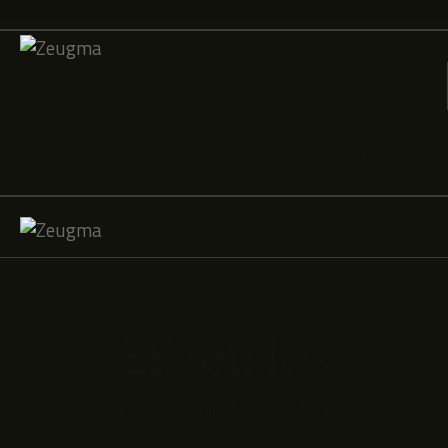
ZİYARET ET
Etiket: Kış
Ev
Tüm yazılar
Etiket: Kış