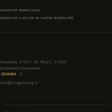
GAZIANTEP SANAYI ODASI
GAZIANTEP İL KÜLTÜR VE TURIZM MÜDÜRLÜĞÜ
İletişim
Hacıbaba, 51011. Sk. No:25, 27500
Şehitkamil/Gaziantep
ZEUGMA
ınfo@zeugma.org.tr