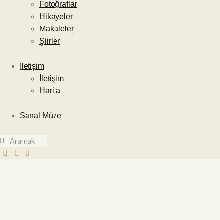
Fotoğraflar
Hikayeler
Makaleler
Şiirler
İletişim
İletişim
Harita
Sanal Müze