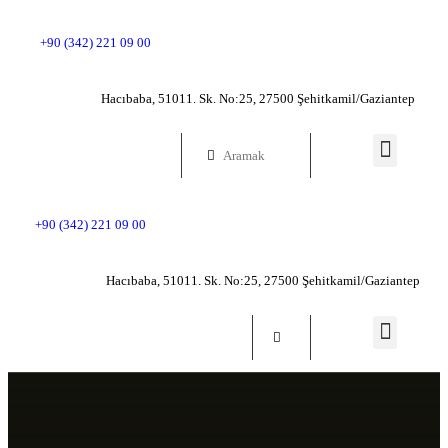
ANASAYFA
+90 (342) 221 09 00
GENEL BILGILER
Hacıbaba, 51011. Sk. No:25, 27500 Şehitkamil/Gaziantep
GENEL TARIHÇE
ESERLER
+90 (342) 221 09 00
İLETIŞIM
Hacıbaba, 51011. Sk. No:25, 27500 Şehitkamil/Gaziantep
SANAL MÜZE