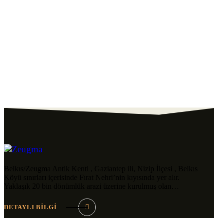
Belkıs/Zeugma Antik Kenti , Gaziantep ili, Nizip İlçesi , Belkıs
Köyü sınırları içerisinde Fırat Nehri’nin kıyısında yer alır.
Yaklaşık 20 bin dönümlük arazi üzerine kurulmuş olan…
DETAYLI BİLGİ