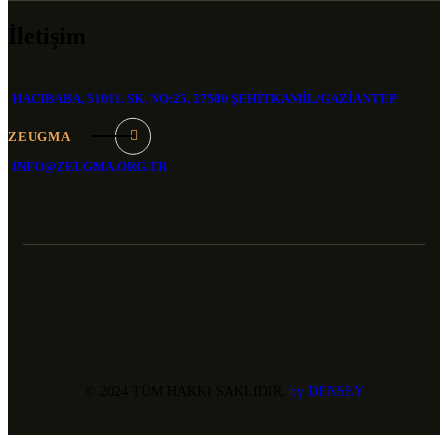
İletişim
HACIBABA, 51011. SK. NO:25, 27500 ŞEHITKAMIL/GAZIANTEP
ZEUGMA
INFO@ZEUGMA.ORG.TR
© 2024 TÜM HAKKI SAKLIDIR.
by DENSEY