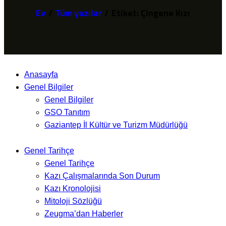
Ev
Tüm yazılar
Etiket: Çingene Kızı
Anasayfa
Genel Bilgiler
Genel Bilgiler
GSO Tanıtım
Gaziantep İl Kültür ve Turizm Müdürlüğü
Genel Tarihçe
Genel Tarihçe
Kazı Çalışmalarında Son Durum
Kazı Kronolojisi
Mitoloji Sözlüğü
Zeugma’dan Haberler