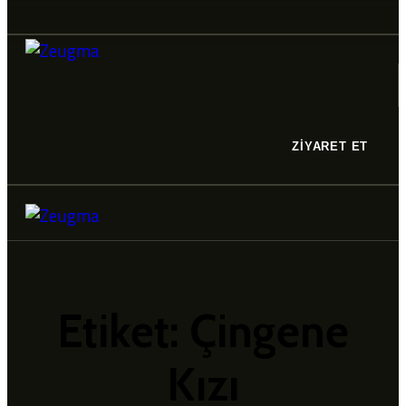
ZİYARET ET
Etiket: Çingene
Kızı