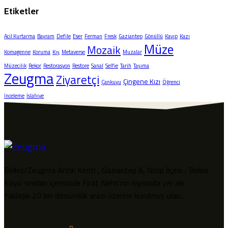
Etiketler
Acil Kurtarma
Bayram
Defile
Eser
Ferman
Fresk
Gaziantep
Gönüllü
Kayıp
Kazı
Müze
Mozaik
Komagenne
Koruma
Kış
Metaverse
Muzalar
Müzecilik
Rekor
Restorasyon
Restore
Sanal
Selfie
Tarih
Taşıma
Zeugma
Ziyaretçi
Çingene Kızı
Çankuyu
Öğrenci
İnceleme
İslahiye
Belkıs/Zeugma Antik Kenti , Gaziantep ili, Nizip İlçesi , Belkıs
Köyü sınırları içerisinde Fırat Nehri’nin kıyısında yer alır.
Yaklaşık 20 bin dönümlük arazi üzerine kurulmuş olan…