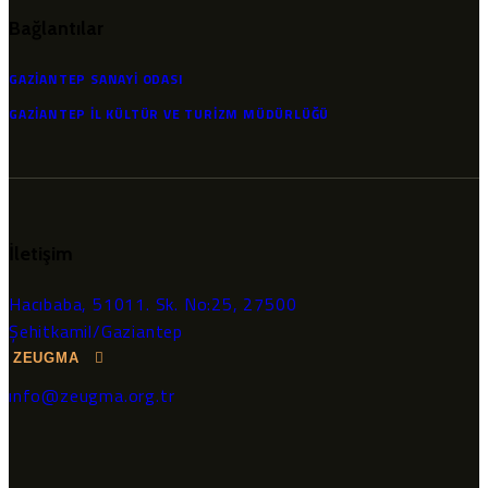
Bağlantılar
GAZIANTEP SANAYI ODASI
GAZIANTEP İL KÜLTÜR VE TURIZM MÜDÜRLÜĞÜ
İletişim
Hacıbaba, 51011. Sk. No:25, 27500
Şehitkamil/Gaziantep
ZEUGMA
ınfo@zeugma.org.tr