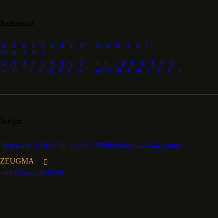
Bağlantılar
GAZIANTEP SANAYI
ODASI
GAZIANTEP İL KÜLTÜR
VE TURIZM MÜDÜRLÜĞÜ
İletişim
Hacıbaba, 51011. Sk. No:25, 27500 Şehitkamil/Gaziantep
ZEUGMA
ınfo@zeugma.org.tr