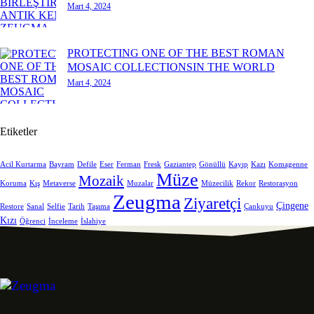
Mart 4, 2024
PROTECTING ONE OF THE BEST ROMAN
MOSAIC COLLECTIONSIN THE WORLD
Mart 4, 2024
Etiketler
Acil Kurtarma
Bayram
Defile
Eser
Ferman
Fresk
Gaziantep
Gönüllü
Kayıp
Kazı
Komagenne
Müze
Mozaik
Koruma
Kış
Metaverse
Muzalar
Müzecilik
Rekor
Restorasyon
Zeugma
Ziyaretçi
Çingene
Restore
Sanal
Selfie
Tarih
Taşıma
Çankuyu
Kızı
Öğrenci
İnceleme
İslahiye