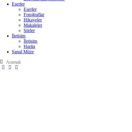
Eserler
Eserler
Fotoğraflar
Hikayeler
Makaleler
Şiirler
İletişim
İletişim
Harita
Sanal Müze