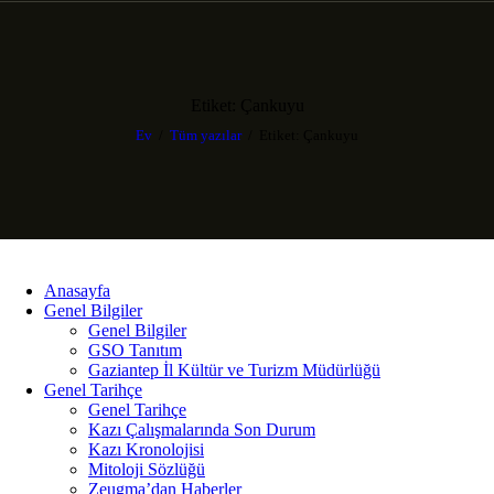
Etiket: Çankuyu
Ev
Tüm yazılar
Etiket: Çankuyu
Anasayfa
Genel Bilgiler
Genel Bilgiler
GSO Tanıtım
Gaziantep İl Kültür ve Turizm Müdürlüğü
Genel Tarihçe
Genel Tarihçe
Kazı Çalışmalarında Son Durum
Kazı Kronolojisi
Mitoloji Sözlüğü
Zeugma’dan Haberler