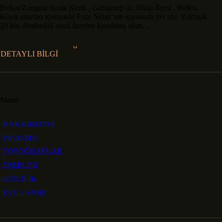
Belkıs/Zeugma Antik Kenti , Gaziantep ili, Nizip İlçesi , Belkıs
Köyü sınırları içerisinde Fırat Nehri’nin kıyısında yer alır. Yaklaşık
20 bin dönümlük arazi üzerine kurulmuş olan…
DETAYLI BİLGİ
Menü
HAKKIMIZDA
ZEUGMA
FOTOĞRAFLAR
ESERLER
GİZLİLİK
KULLANIM