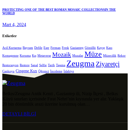
PROTECTING ONE OF THE BEST ROMAN MOSAIC COLLECTIONSIN THE
WORLD
Mart 4, 2024
Etiketler
Acil Kurtarma
Bayram
Defile
Eser
Ferman
Fresk
Gaziantep
Gönüllü
Kayıp
Kazı
Müze
Mozaik
Komagenne
Koruma
Kış
Metaverse
Muzalar
Müzecilik
Rekor
Zeugma
Ziyaretçi
Restorasyon
Restore
Sanal
Selfie
Tarih
Taşıma
Çingene Kızı
Çankuyu
Öğrenci
İnceleme
İslahiye
Belkıs/Zeugma Antik Kenti , Gaziantep ili, Nizip İlçesi , Belkıs
Köyü sınırları içerisinde Fırat Nehri’nin kıyısında yer alır. Yaklaşık
20 bin dönümlük arazi üzerine kurulmuş olan…
DETAYLI BİLGİ