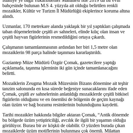
İslahiye’ye bağlı Yukarıbilenler Mahallesi’nde 2019’da bir evin
bahçesinde bulunan M.S 4. yüzyıla ait olduğu belirtilen renkli
mozaikler, Kültür ve Turizm İl Müdürlüğü ekiplerince koruma altına
alındı.
Uzmanlar, 170 metrekare alanda yaklaşık bir yıl yaptıkları çalışmada
taban döşemelerinde çeşitli av sahneleri, elinde kılıç olan insan ve
çeşitli hayvan figürlerinin resmedildiğini ortaya çıkardı.
Çalışmanın tamamlanmasının ardından her biri 1,5 metre olan
mozaiklerin 98 parça halinde taşınması kararlaştırıldı.
Gaziantep Müze Müdürü Özgür Çomak, gazetecilere yaptığı
açıklamada, taşınma işleminin iki gün içinde tamamlanacağını
belirtti.
Mozaiklerin Zeugma Mozaik Müzesinin Bizans dönemine ait teşhir
tanzim salonunda en kısa sürede beğeniye sunacaklarını ifade eden
Çomak, çeşitli av sahnelerinin anlatıldığı mozaiklerde çeşitli bitkisel
figürlerin olduğunu ve en önemlisi de bölgenin de geçim kaynağı
olan üzüm ve bağ bozumu resimlerinin bulunduğunu kaydetti.
Tarihi mozaikler hakkında bilgiler aktaran Çomak, “Antik dönemde
bu bölgede üzüm yetiştiriciliği, avcılık ile ilgili bir yaşamın olduğu
görülüyor. Burası bir av köşkü de olabilir. O yüzden burada çıkan
mozaiklerde üzüm motiflerinin bulunması çok önemli. Milattan