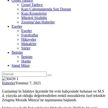
Genel Tarihçe
Genel Tarihçe
Kazı Çalışmalarında Son Durum
Kazı Kronolojisi
Mitoloji Sözlüğü
Zeugma’dan Haberler
Eserler
Eserler
Fotoğraflar
Hikayeler
Makaleler
Şiirler
İletişim
İletişim
Harita
Sanal Müze
Haberler
Temmuz 7, 2021
Gaziantep’in İslahiye ilçesinde bir evin bahçesinde bulunan ve M.S
4. yüzyıla ait olduğu değerlendirilen renkli mozaiklerin özel teknikle
Zeugma Mozaik Müzesi’ne taşınmasına başlandı.