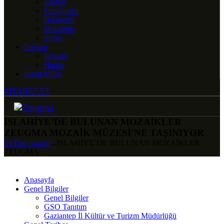
Eserler
Fotoğraflar
Hikayeler
Makaleler
Şiirler
İletişim
İletişim
Harita
Sanal Müze
ZİYARET ET
İSLAHİYE’DE BULUNAN MOZAİKLER
ZEUGMA MOZAİK MÜZESİ’NE TAŞINIYOR
Ev
Tüm yazılar
...
İSLAHİYE’DE BULUNAN MOZAİKLER
ZEUGMA...
Anasayfa
Genel Bilgiler
Genel Bilgiler
GSO Tanıtım
Gaziantep İl Kültür ve Turizm Müdürlüğü