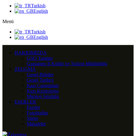
Turkish
English
Menü
Turkish
English
HAKKIMIZDA
GSO Tanıtım
Gaziantep İl Kültür ve Turizm Müdürlüğü
ZEUGMA
Genel Bilgiler
Genel Tarihçe
Kazı Çalışmaları
Kazı Kronolojisi
Mitoloji Sözlüğü
ESERLER
Eserler
Fotoğraflar
Şiirler
Makaleler