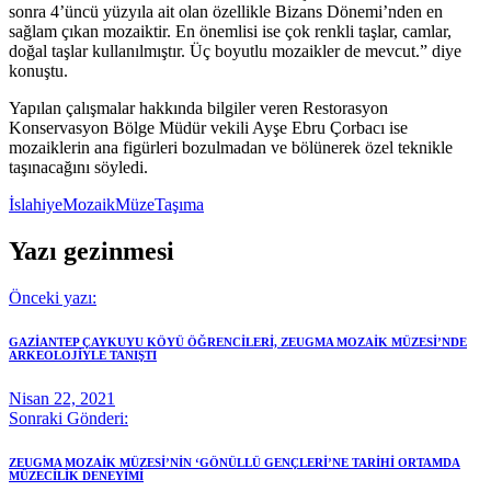
sonra 4’üncü yüzyıla ait olan özellikle Bizans Dönemi’nden en
sağlam çıkan mozaiktir. En önemlisi ise çok renkli taşlar, camlar,
doğal taşlar kullanılmıştır. Üç boyutlu mozaikler de mevcut.” diye
konuştu.
Yapılan çalışmalar hakkında bilgiler veren Restorasyon
Konservasyon Bölge Müdür vekili Ayşe Ebru Çorbacı ise
mozaiklerin ana figürleri bozulmadan ve bölünerek özel teknikle
taşınacağını söyledi.
İslahiye
Mozaik
Müze
Taşıma
Yazı gezinmesi
Önceki yazı:
GAZİANTEP ÇAYKUYU KÖYÜ ÖĞRENCİLERİ, ZEUGMA MOZAİK MÜZESİ’NDE
ARKEOLOJİYLE TANIŞTI
Nisan 22, 2021
Sonraki Gönderi:
ZEUGMA MOZAİK MÜZESİ’NİN ‘GÖNÜLLÜ GENÇLERİ’NE TARİHİ ORTAMDA
MÜZECİLİK DENEYİMİ