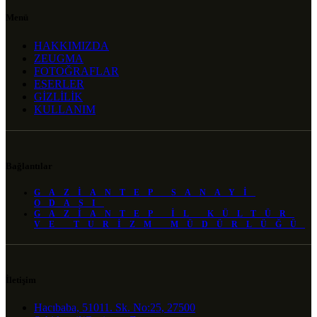
Menü
HAKKIMIZDA
ZEUGMA
FOTOĞRAFLAR
ESERLER
GİZLİLİK
KULLANIM
Bağlantılar
GAZIANTEP SANAYI
ODASI
GAZIANTEP İL KÜLTÜR
VE TURIZM MÜDÜRLÜĞÜ
İletişim
Hacıbaba, 51011. Sk. No:25, 27500