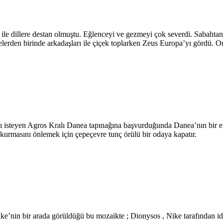
ı ile dillere destan olmuştu. Eğlenceyi ve gezmeyi çok severdi. Sabahtan
elerden birinde arkadaşları ile çiçek toplarken Zeus Europa’yı gördü. Onu
ını isteyen Agros Kralı Danea tapınağına başvurduğunda Danea’nın bir
ki kurmasını önlemek için çepeçevre tunç örülü bir odaya kapatır.
ke’nin bir arada görüldüğü bu mozaikte ; Dionysos , Nike tarafından idar