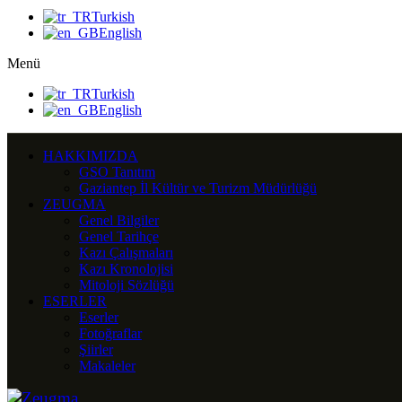
Turkish
English
Menü
Turkish
English
HAKKIMIZDA
GSO Tanıtım
Gaziantep İl Kültür ve Turizm Müdürlüğü
ZEUGMA
Genel Bilgiler
Genel Tarihçe
Kazı Çalışmaları
Kazı Kronolojisi
Mitoloji Sözlüğü
ESERLER
Eserler
Fotoğraflar
Şiirler
Makaleler