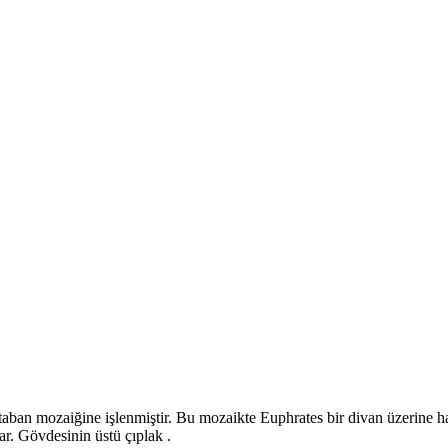
ban mozaiğine işlenmiştir. Bu mozaikte Euphrates bir divan üzerine hafi
tar. Gövdesinin üstü çıplak .