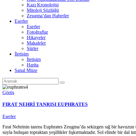
Kazı Kronolojisi
Mitoloji Sözlüğü
Zeugma’dan Haberler
Eserler
Eserler
Fotoğraflar
Hikayeler
Makaleler
Şiirler
İletişim
İletişim
Harita
Sanal Müze
Görüş
FIRAT NEHRİ TANRISI EUPHRATES
Eserler
Fırat Nehrinin tanrısı Euphrates Zeugma’da sekizgen sığ bir havuzun ta
suyla buluşan topraktan yeşillikler fışkırmaktadır. Sol elinde bir dal tu