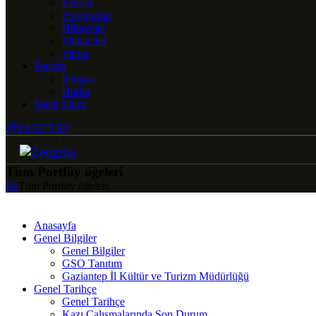
Eserler
Fotoğraflar
Hikayeler
Makaleler
Şiirler
İletişim
İletişim
Harita
Sanal Müze
ZİYARET ET
Tüm Portföy öğeleri
Ev
Tüm Portföy öğeleri
Anasayfa
Genel Bilgiler
Genel Bilgiler
GSO Tanıtım
Gaziantep İl Kültür ve Turizm Müdürlüğü
Genel Tarihçe
Genel Tarihçe
Kazı Çalışmalarında Son Durum