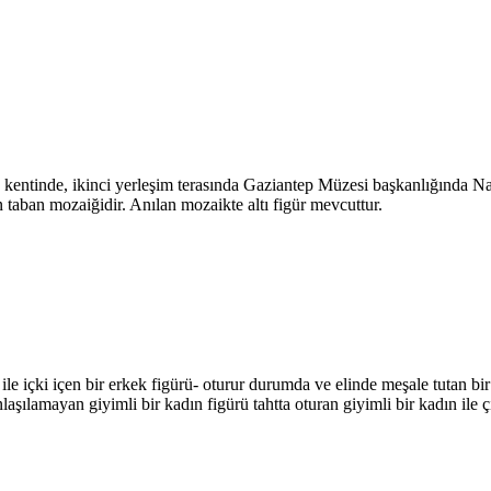
kentinde, ikinci yerleşim terasında Gaziantep Müzesi başkanlığında Nan
 taban mozaiğidir. Anılan mozaikte altı figür mevcuttur.
le içki içen bir erkek figürü- oturur durumda ve elinde meşale tutan bi
ılamayan giyimli bir kadın figürü tahtta oturan giyimli bir kadın ile çıp