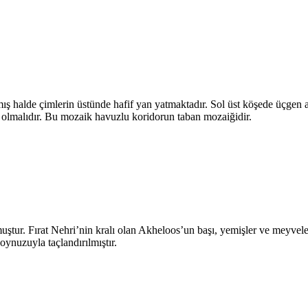
ş halde çimlerin üstünde hafif yan yatmaktadır. Sol üst köşede üçgen al
r olmalıdır. Bu mozaik havuzlu koridorun taban mozaiğidir.
ştur. Fırat Nehri’nin kralı olan Akheloos’un başı, yemişler ve meyvele
boynuzuyla taçlandırılmıştır.