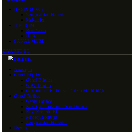
BASIN ODASI
Zeugma’dan Haberler
Makaleler
İLETİŞİM
Bize Yazın
Harita
SANAL MÜZE
ZİYARET ET
Anasayfa
Genel Bilgiler
Genel Bilgiler
GSO Tanıtım
Gaziantep İl Kültür ve Turizm Müdürlüğü
Genel Tarihçe
Genel Tarihçe
Kazı Çalışmalarında Son Durum
Kazı Kronolojisi
Mitoloji Sözlüğü
Zeugma’dan Haberler
Eserler