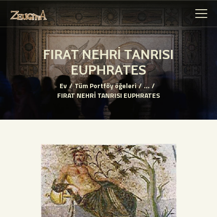
FIRAT NEHRİ TANRISI
EUPHRATES
ANASAYFA
Ev
Tüm Portföy öğeleri
...
GENEL BILGILER
FIRAT NEHRİ TANRISI EUPHRATES
GENEL TARIHÇE
ESERLER
İLETIŞIM
SANAL MÜZE