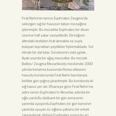
Fırat Nehrinin tanrısı Euphrates Zeugma’da
sekizgen sığ bir havuzun taban mozaiğine
işlenmiştir. Bu mozaikte Euphrates bir divan
üzerine hafi yatar vaziyettedir. Dirseğinin
altındaki testiden fırat akmakta ve suyla
buluşan topraktan yeşillikler fışkırmaktadır. Sol
elinde bir dal tutar. Gövdesinin üstü çıplak .
Ayak ucunda bir ağaç mevcuttur. Bu mozaik
Belkıs/ Zeugma Mezarlıküstü mevkiinde 2000
yılında kurtarma kazısında Roma villasının
havuzlu koridorunda Fırat Nehri tanrılarıyla
birlikte gün ışığına çıkarılmıştır. Bu koridorda iki
sığ havuz yer alır. Efsaneye göre Fırat Nehri’ne
adını veren Euphrates’in Aksurtas adında bir
oğlu vardı.Bu delikanlı bir gün annesinin
yanında uyuyordu.Euphrates bir gün karısının
yanında uyuyan öz oğlunu yabancı bir erkek
zannederek öldürür.Euphrates sonra bu acı