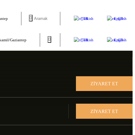
Turkish
English
antep
Turkish
English
tkamil/Gaziantep
ZİYARET ET
ZİYARET ET