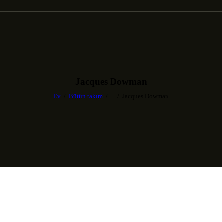
Jacques Dowman
Ev
Bütün takım
...
Jacques Dowman