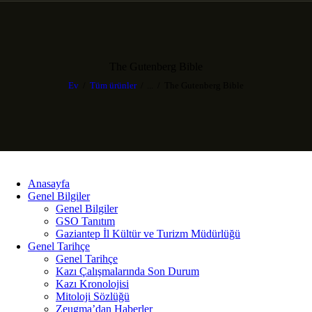
The Gutenberg Bible
Ev
Tüm ürünler
...
The Gutenberg Bible
Anasayfa
Genel Bilgiler
Genel Bilgiler
GSO Tanıtım
Gaziantep İl Kültür ve Turizm Müdürlüğü
Genel Tarihçe
Genel Tarihçe
Kazı Çalışmalarında Son Durum
Kazı Kronolojisi
Mitoloji Sözlüğü
Zeugma’dan Haberler