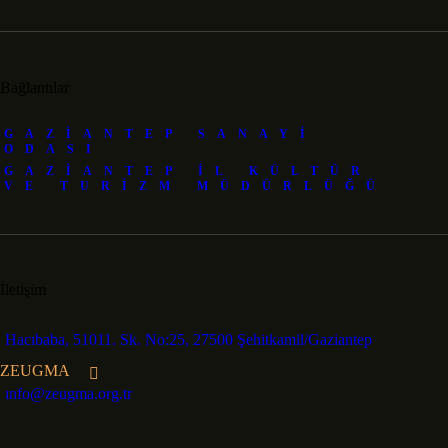
Bağlantılar
GAZIANTEP SANAYI
ODASI
GAZIANTEP İL KÜLTÜR
VE TURIZM MÜDÜRLÜĞÜ
İletişim
Hacıbaba, 51011. Sk. No:25, 27500 Şehitkamil/Gaziantep
ZEUGMA
ınfo@zeugma.org.tr