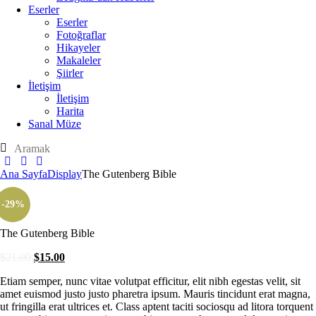
Eserler
Eserler
Fotoğraflar
Hikayeler
Makaleler
Şiirler
İletişim
İletişim
Harita
Sanal Müze
Ana Sayfa
Display
The Gutenberg Bible
-29%
The Gutenberg Bible
$
21.00
$
15.00
Etiam semper, nunc vitae volutpat efficitur, elit nibh egestas velit, sit
amet euismod justo justo pharetra ipsum. Mauris tincidunt erat magna,
ut fringilla erat ultrices et. Class aptent taciti sociosqu ad litora torquent