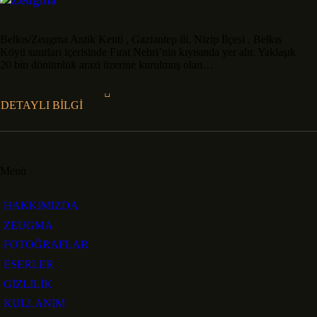
Belkıs/Zeugma Antik Kenti , Gaziantep ili, Nizip İlçesi , Belkıs
Köyü sınırları içerisinde Fırat Nehri’nin kıyısında yer alır. Yaklaşık
20 bin dönümlük arazi üzerine kurulmuş olan…
DETAYLI BİLGİ
Menü
HAKKIMIZDA
ZEUGMA
FOTOĞRAFLAR
ESERLER
GİZLİLİK
KULLANIM