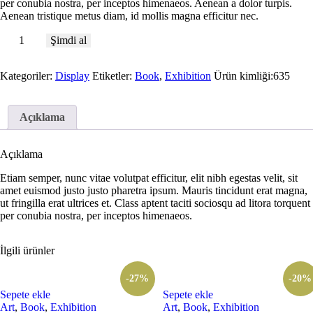
per conubia nostra, per inceptos himenaeos. Aenean a dolor turpis.
Aenean tristique metus diam, id mollis magna efficitur nec.
Şimdi al
Kategoriler:
Display
Etiketler:
Book
,
Exhibition
Ürün kimliği:
635
Açıklama
Açıklama
Etiam semper, nunc vitae volutpat efficitur, elit nibh egestas velit, sit
amet euismod justo justo pharetra ipsum. Mauris tincidunt erat magna,
ut fringilla erat ultrices et. Class aptent taciti sociosqu ad litora torquent
per conubia nostra, per inceptos himenaeos.
İlgili ürünler
-27%
-20%
Sepete ekle
Sepete ekle
Art
,
Book
,
Exhibition
Art
,
Book
,
Exhibition