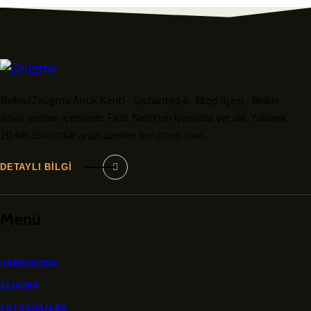
Belkıs/Zeugma Antik Kenti , Gaziantep ili, Nizip İlçesi , Belkıs
Köyü sınırları içerisinde Fırat Nehri’nin kıyısında yer alır. Yaklaşık
20 bin dönümlük arazi üzerine kurulmuş olan…
DETAYLI BİLGİ
Menü
HAKKIMIZDA
ZEUGMA
FOTOĞRAFLAR