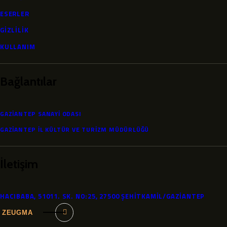
ESERLER
GİZLİLİK
KULLANIM
Bağlantılar
GAZIANTEP SANAYI ODASI
GAZIANTEP İL KÜLTÜR VE TURIZM MÜDÜRLÜĞÜ
İletişim
HACIBABA, 51011. SK. NO:25, 27500 ŞEHITKAMIL/GAZIANTEP
ZEUGMA