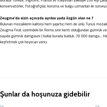
Burada Türkiye, İngiltere, Fransa ve İtalya’dan yaklaşık 200 kişi çalış
konservatörler, fotoğrafçılar, koruma ve bulgu uzmanları ile sürveya
Zeugma’da sizin açınızda ayrıksı yada özgün olan ne ?
Bulunan mozaiklerin kalitesi hem şaşırtıcı hem de ünlü Tunus mozaikl
Zeugma Fırat üzerindeki bir Roma sınır kenti olduğundan gümrük ver
sayıda gümrük damgasını ( bulla) burada bulduk. 70 000 damga… Hem
keşfetmek çok heyecan verici.
Şunlar da hoşunuza gidebilir