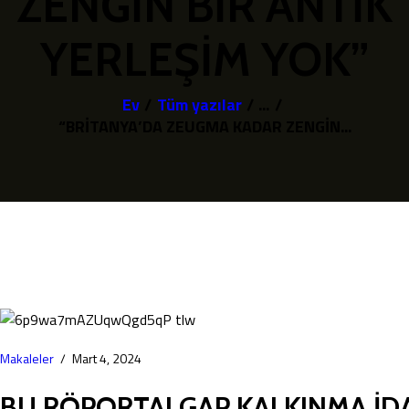
ZENGİN BİR ANTİK
YERLEŞİM YOK”
Ev
Tüm yazılar
...
“BRİTANYA’DA ZEUGMA KADAR ZENGİN...
Makaleler
Mart 4, 2024
BU RÖPORTAJ GAP KALKINMA İDA