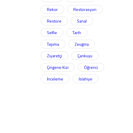
Rekor
Restorasyon
Restore
Sanal
Selfie
Tarih
Taşıma
Zeugma
Ziyaretçi
Çankuyu
Çingene Kızı
Öğrenci
İnceleme
İslahiye