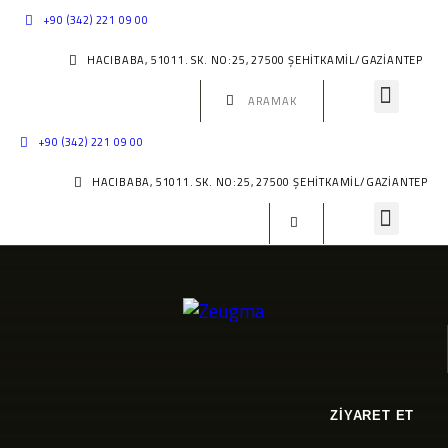
ANASAYFA
+90 (342) 221 09 00
HACIBABA, 51011. SK. NO:25, 27500 ŞEHITKAMIL/GAZIANTEP
GENEL BILGILE
GENEL TARIHÇE
+90 (342) 221 09 00
ESERLER
HACIBABA, 51011. SK. NO:25, 27500 ŞEHITKAMIL/GAZIANTEP
İLETIŞIM
SANAL MÜZE
ZİYARET ET