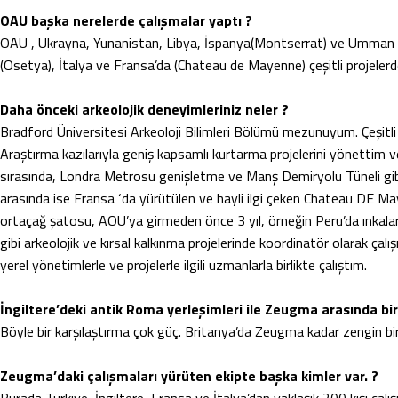
OAU başka nerelerde çalışmalar yaptı ?
OAU , Ukrayna, Yunanistan, Libya, İspanya(Montserrat) ve Umman gib
(Osetya), İtalya ve Fransa’da (Chateau de Mayenne) çeşitli projelerd
Daha önceki arkeolojik deneyimleriniz neler ?
Bradford Üniversitesi Arkeoloji Bilimleri Bölümü mezunuyum. Çeşitli 
Araştırma kazılarıyla geniş kapsamlı kurtarma projelerini yönettim v
sırasında, Londra Metrosu genişletme ve Manş Demiryolu Tüneli gibi 
arasında ise Fransa ‘da yürütülen ve hayli ilgi çeken Chateau DE Maye
ortaçağ şatosu, AOU’ya girmeden önce 3 yıl, örneğin Peru’da ınkala
gibi arkeolojik ve kırsal kalkınma projelerinde koordinatör olarak ç
yerel yönetimlerle ve projelerle ilgili uzmanlarla birlikte çalıştım.
İngiltere’deki antik Roma yerleşimleri ile Zeugma arasında bir 
Böyle bir karşılaştırma çok güç. Britanya’da Zeugma kadar zengin bir
Zeugma’daki çalışmaları yürüten ekipte başka kimler var. ?