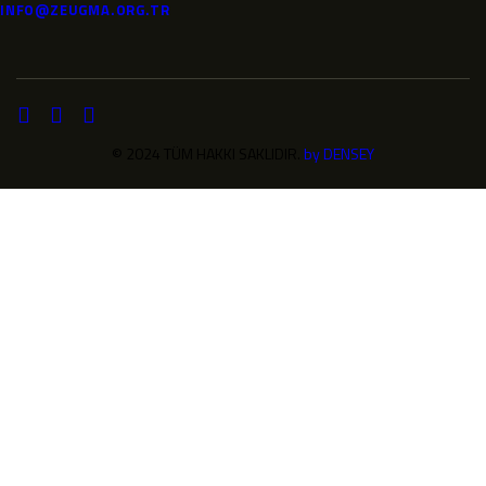
INFO@ZEUGMA.ORG.TR
© 2024 TÜM HAKKI SAKLIDIR.
by DENSEY